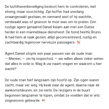
De luchthavenbeveiliging besloot hem te controleren, niet
streng, maar voorzichtig. Zijn koffer had urenlang
onaangeraakt gestaan, en niemand wist of hij wachtte,
verdwaald was of gewoon te moe was om te praten. Een
rustige agent genaamd Daniel kwam aan met een Duitse
herder in een marineblauw dienstvest. De hond heette Bruno.
Ik had hem al vaak gezien, altijd geconcentreerd, rustig en
zachtaardig tegenover nerveuze passagiers.
Agent Daniel stopte een paar passen van de oude man.
— Meneer, — zei hij respectvol, — we willen alleen zeker weten
dat alles in orde is. Mag ik uw naam vragen en waarom u hier
wacht?
De oude man hief langzaam zijn hoofd op. Zijn ogen waren
zacht, maar ver weg. Hij keek naar de agent, daarna naar de
aankomstdeuren, en zei niets. De reizigers in de buurt
begonnen langzamer te lopen, omdat ze voelden dat er iets
ongewoons gebeurde.