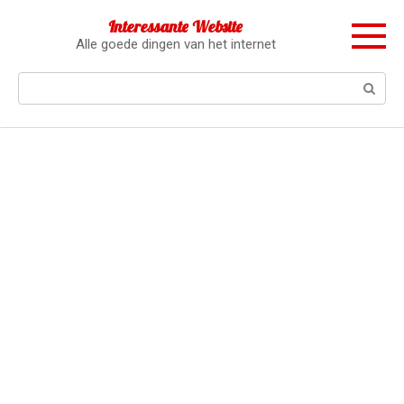
Перейти
Interessante Website
к
Alle goede dingen van het internet
контенту
Поиск: