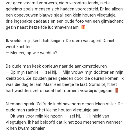
zat geen vreemd voorwerp, niets verontrustends, niets
geheims zoals mensen zich hadden voorgesteld. Er lag alleen
een opgevouwen blauwe sjaal, een klein houten vliegtuigje,
drie ingepakte cadeaus en een oude foto van een glimlachend
gezin naast hetzelfde luchthavenraam.
Ik voelde mijn keel dichtknijpen. De stem van agent Daniel
werd zachter.
— Meneer, op wie wacht u?
De oude man keek opnieuw naar de aankomstdeuren.
— Op mijn familie, — zei hij. — Mijn vrouw, mijn dochter en mijn
kleinzoon. Ze zouden jaren geleden door die deuren komen. Ik
was die dag te laat. Maar een beetje te laat. Soms blijft het
hart wachten, zelfs nadat het moment voorbij is gegaan.
Niemand sprak. Zelfs de luchthavenomroepen leken stiller. De
oude man raakte het kleine houten vliegtuigje aan.
— Dit was voor mijn kleinzoon, — zei hij. — Hij hield van
vliegtuigen. Ik had beloofd dat ik het zou meenemen wanneer
ik hen kwam ophalen.