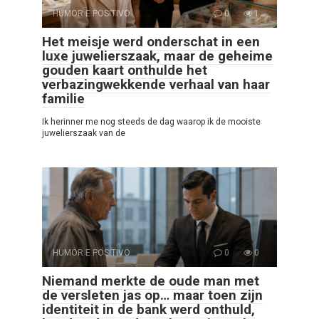
HUMOR E POSITIVO
0
1
Het meisje werd onderschat in een
luxe juwelierszaak, maar de geheime
gouden kaart onthulde het
verbazingwekkende verhaal van haar
familie
Ik herinner me nog steeds de dag waarop ik de mooiste
juwelierszaak van de
HUMOR E POSITIVO
0
0
Niemand merkte de oude man met
de versleten jas op… maar toen zijn
identiteit in de bank werd onthuld,