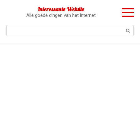
Перейти
Interessante Website
к
Alle goede dingen van het internet
контенту
Поиск: