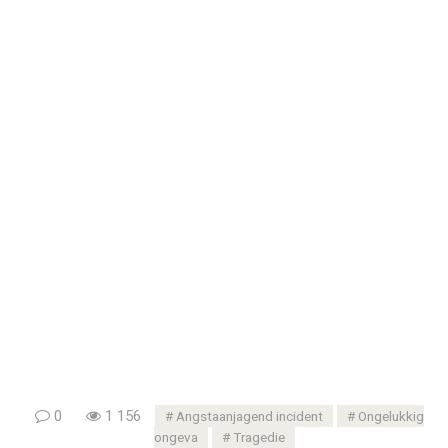
0
1 156
Angstaanjagend incident
Ongelukkig
ongeva
Tragedie