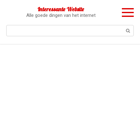
Перейти
Interessante Website
к
Alle goede dingen van het internet
контенту
Поиск: