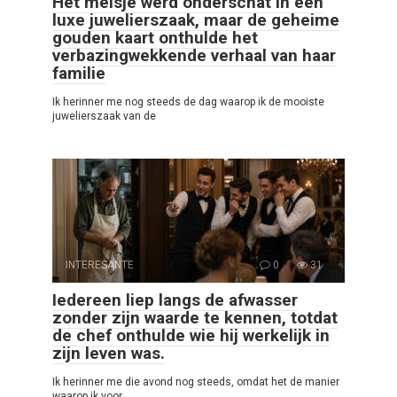
Het meisje werd onderschat in een
luxe juwelierszaak, maar de geheime
gouden kaart onthulde het
verbazingwekkende verhaal van haar
familie
Ik herinner me nog steeds de dag waarop ik de mooiste
juwelierszaak van de
INTERESANTE
0
31
Iedereen liep langs de afwasser
zonder zijn waarde te kennen, totdat
de chef onthulde wie hij werkelijk in
zijn leven was.
Ik herinner me die avond nog steeds, omdat het de manier
waarop ik voor