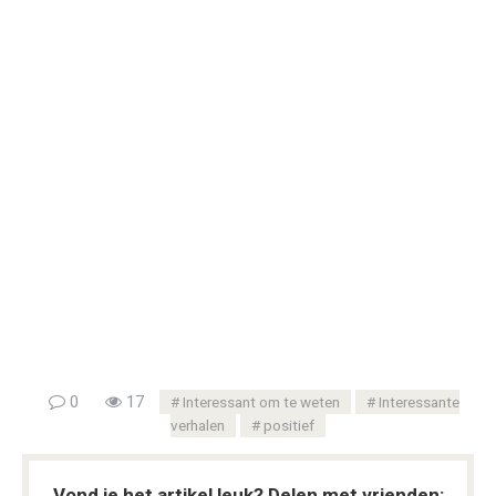
0
17
Interessant om te weten
Interessante
verhalen
positief
Vond je het artikel leuk? Delen met vrienden: