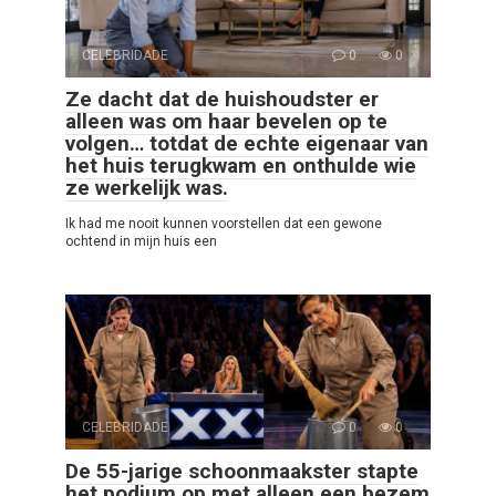
CELEBRIDADE
0
0
Ze dacht dat de huishoudster er
alleen was om haar bevelen op te
volgen… totdat de echte eigenaar van
het huis terugkwam en onthulde wie
ze werkelijk was.
Ik had me nooit kunnen voorstellen dat een gewone
ochtend in mijn huis een
CELEBRIDADE
0
0
De 55-jarige schoonmaakster stapte
het podium op met alleen een bezem