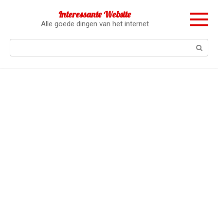
Перейти
Interessante Website
к
Alle goede dingen van het internet
контенту
Поиск: